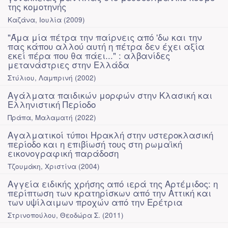
της κομοτηνής
Καζάνα, Ιουλία
(
2009
)
"Άμα μία πέτρα την παίρνεις από 'δω και την
πας κάπου αλλού αυτή η πέτρα δεν έχει αξία
εκεί πέρα που θα πάει..." : αλβανίδες
μετανάστριες στην Ελλάδα
Στύλιου, Λαμπρινή
(
2002
)
Αγάλματα παιδικών μορφών στην Κλασική και
Ελληνιστική Περίοδο
Πράπα, Μαλαματή
(
2022
)
Αγαλματικοί τύποι Ηρακλή στην υστεροκλασική
περίοδο και η επιβίωσή τους στη ρωμαϊκή
εικονογραφική παράδοση
Τζουμάκη, Χριστίνα
(
2004
)
Αγγεία ειδικής χρήσης από ιερά της Αρτέμιδος: η
περίπτωση των κρατηρίσκων από την Αττική και
των υψίλαιμων προχών από την Ερέτρια
Στρινοπούλου, Θεοδώρα Σ.
(
2011
)