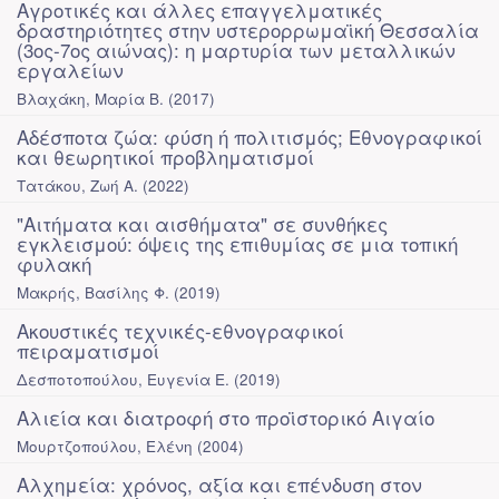
Αγροτικές και άλλες επαγγελματικές
δραστηριότητες στην υστερορρωμαϊκή Θεσσαλία
(3ος-7ος αιώνας): η μαρτυρία των μεταλλικών
εργαλείων
Βλαχάκη, Μαρία Β.
(
2017
)
Αδέσποτα ζώα: φύση ή πολιτισμός; Εθνογραφικοί
και θεωρητικοί προβληματισμοί
Τατάκου, Ζωή Α.
(
2022
)
"Αιτήματα και αισθήματα" σε συνθήκες
εγκλεισμού: όψεις της επιθυμίας σε μια τοπική
φυλακή
Μακρής, Βασίλης Φ.
(
2019
)
Ακουστικές τεχνικές-εθνογραφικοί
πειραματισμοί
Δεσποτοπούλου, Ευγενία Ε.
(
2019
)
Αλιεία και διατροφή στο προϊστορικό Αιγαίο
Μουρτζοπούλου, Ελένη
(
2004
)
Αλχημεία: χρόνος, αξία και επένδυση στον