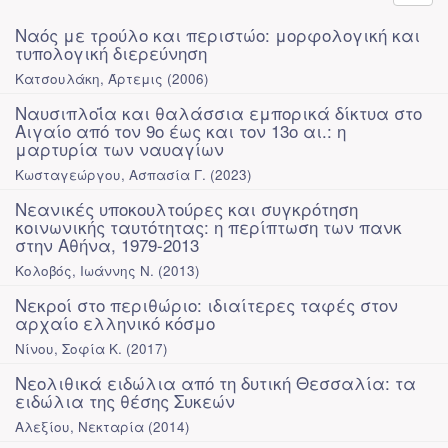
Ναός με τρούλο και περιστώο: μορφολογική και
τυπολογική διερεύνηση
Κατσουλάκη, Άρτεμις
(
2006
)
Ναυσιπλοΐα και θαλάσσια εμπορικά δίκτυα στο
Αιγαίο από τον 9ο έως και τον 13ο αι.: η
μαρτυρία των ναυαγίων
Κωσταγεώργου, Ασπασία Γ.
(
2023
)
Νεανικές υποκουλτούρες και συγκρότηση
κοινωνικής ταυτότητας: η περίπτωση των πανκ
στην Αθήνα, 1979-2013
Κολοβός, Ιωάννης Ν.
(
2013
)
Νεκροί στο περιθώριο: ιδιαίτερες ταφές στον
αρχαίο ελληνικό κόσμο
Νίνου, Σοφία Κ.
(
2017
)
Νεολιθικά ειδώλια από τη δυτική Θεσσαλία: τα
ειδώλια της θέσης Συκεών
Αλεξίου, Νεκταρία
(
2014
)