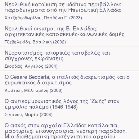
Νεολιθική κατοίκιση σε υδάτινο περιβάλλον:
παραδείγματα από την Ηπειρωτική Ελλάδα
Χατζηθεοδωρίδου, Παρθένα Γ.
(
2023
)
Νεολιθικοί οικισμοί της Β. Ελλάδος:
αρχιτεκτονικές κατασκευές-κοινωνικές δομές
Τζεβελεκίδη, Βασιλική
(
2002
)
Νεορατσισμός: ιστορικές καταβολές και
σύγχρονες εκφάνσεις
Σκορδάς, Άγγελος
(
2004
)
Ο Cesare Beccaria, ο ιταλικός διαφωτισμός και ο
ευρωπαϊκός διαφωτισμός
Κωστίδη, Μελπομένη
(
2008
)
Ο αντικομμουνιστικός λόγος της "Ζωής" στον
εμφύλιο πόλεμο (1946-1948)
Σιγανού, Μαρία
(
2004
)
Ο ασκός στην αρχαία Ελλάδα: κατάλοιπα,
μαρτυρίες, εικονογραφία, νεότερη παράδοση.
Μια διαθεματική προσέγγιση του αρχαίου