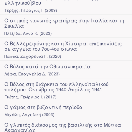
ελληνικού βίου
Τερζής, Γεώργιος Ι.
(
2009
)
Ο αττικός κιονωτός κρατήρας στην Ιταλία και τη
Σικελία
Πλεξίδα, Άννα Κ.
(
2023
)
Ο Βελλερεφόντης και η Χίμαιρα: απεικονίσεις
σε αγγεία του 7ου-4ου αιώνα
Παππά, Ζαχαρένια Γ.
(
2020
)
Ο Βόλος κατά την Οθωμανοκρατία
Λέφα, Ευαγγελία Δ.
(
2023
)
Ο Βόλος στη διάρκεια του ελληνοϊταλικού
πολέμου: Οκτώβριος 1940-Απρίλιος 1941
Γιώτης, Γεώργιος Ι.
(
2017
)
Ο γάμος στη βυζαντινή περίοδο
Μιχάλη, Αγγελική
(
2003
)
Ο γλυπτός διάκοσμος της βασιλικής στο Μύτικα
Ακαρνανίας