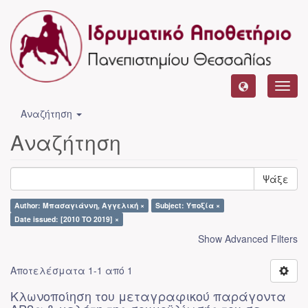
Toggl
navig
Αναζήτηση
Αναζήτηση
Ψάξε
Author: Μπασαγιάννη, Αγγελική ×
Subject: Υποξία ×
Date issued: [2010 TO 2019] ×
Show Advanced Filters
Αποτελέσματα 1-1 από 1
Κλωνοποίηση του μεταγραφικού παράγοντα