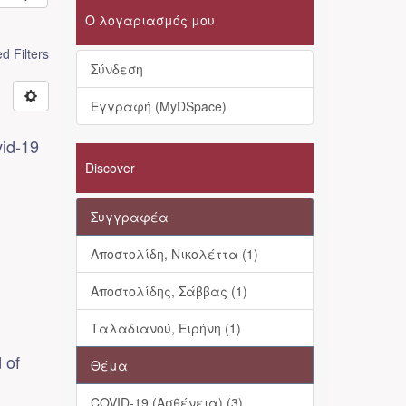
Ο λογαριασμός μου
 Filters
Σύνδεση
Εγγραφή (MyDSpace)
vid-19
Discover
Συγγραφέα
Αποστολίδη, Νικολέττα (1)
Αποστολίδης, Σάββας (1)
Ταλαδιανού, Ειρήνη (1)
 of
Θέμα
COVID-19 (Ασθένεια) (3)