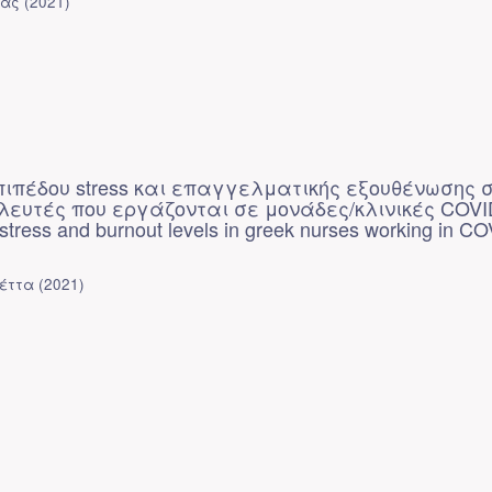
βας
(
2021
)
πιπέδου stress και επαγγελματικής εξουθένωσης 
ευτές που εργάζονται σε μονάδες/κλινικές COVID
f stress and burnout levels in greek nurses working in C
λέττα
(
2021
)