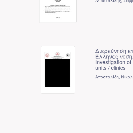
Αποστολίδης, Σάβ
Διερεύνηση ε
Έλληνες νοσηλ
Investigation o
units / clinics
Αποστολίδη, Νικο