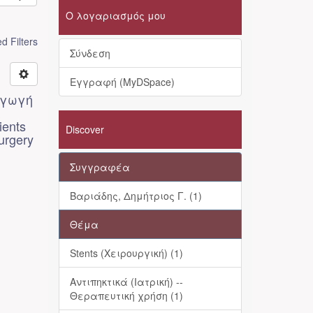
Ο λογαριασμός μου
 Filters
Σύνδεση
Εγγραφή (MyDSpace)
αγωγή
ients
Discover
surgery
Συγγραφέα
Βαριάδης, Δημήτριος Γ. (1)
Θέμα
Stents (Χειρουργική) (1)
Αντιπηκτικά (Ιατρική) --
Θεραπευτική χρήση (1)