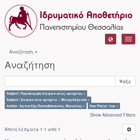
Toggl
navig
Αναζήτηση
Αναζήτηση
Ψάξε
Subject: Παράκαμψη στεφανιαίας αρτηρίας ×
Subject: Στεφανιαία αρτηρία -- Μεταμόσχευση ×
Author: Αμπατζής-Παπαδόπουλος, Μανώλης ×
Has File(s): true ×
Show Advanced Filters
Αποτελέσματα 1-1 από 1