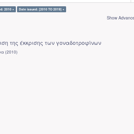
d: 2010 ×
Date issued: [2010 TO 2019] ×
Show Advanced
ιση της έκκρισης των γοναδοτροφίνων
να
(
2010
)