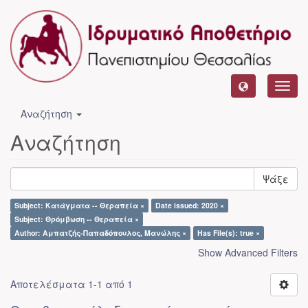
Toggl
navig
Αναζήτηση
Αναζήτηση
Ψάξε
Subject: Κατάγματα -- Θεραπεία ×
Date issued: 2020 ×
Subject: Θρόμβωση -- Θεραπεία ×
Author: Αμπατζής-Παπαδόπουλος, Μανώλης ×
Has File(s): true ×
Show Advanced Filters
Αποτελέσματα 1-1 από 1