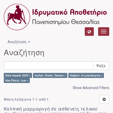
Toggl
navig
Αναζήτηση
Αναζήτηση
Ψάξε
Date issued: 2022 ×
Author: Stosic, Tamara ×
Subject: Αιμοκάθαρση ×
Has File(s): true ×
Show Advanced Filters
Αποτελέσματα 1-1 από 1
Κολπική μαρμαρυγή σε ασθενείς τελικού