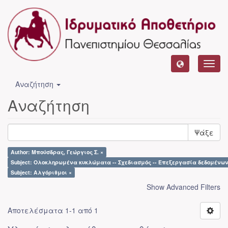
Toggl
navig
Αναζήτηση
Αναζήτηση
Ψάξε
Author: Μπούσδρας, Γεώργιος Σ. ×
Subject: Ολοκληρωμένα κυκλώματα -- Σχεδιασμός -- Επεξεργασία δεδομένων
Subject: Αλγόριθμοι ×
Show Advanced Filters
Αποτελέσματα 1-1 από 1