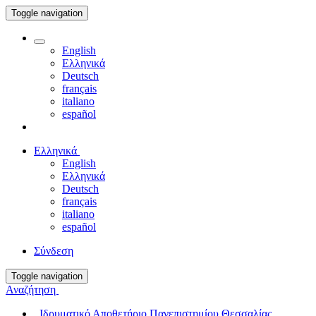
Toggle navigation
English
Ελληνικά
Deutsch
français
italiano
español
Ελληνικά
English
Ελληνικά
Deutsch
français
italiano
español
Σύνδεση
Toggle navigation
Αναζήτηση
Ιδρυματικό Αποθετήριο Πανεπιστημίου Θεσσαλίας