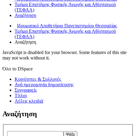
Τμήμα Επιστήμης Φυσικής Αγωγής και Αθλητισμού
(ΤΕΦΑΑ)
Αναζήτηση
Ιδρυματικό Αποθετήριο Πανεπιστημίου Θεσσαλίας
Τμήμα Επιστήμης Φυσικής Αγωγής και Αθλητισμού
(ΤΕΦΑΑ)
Αναζήτηση
JavaScript is disabled for your browser. Some features of this site
may not work without it.
Όλο το DSpace
Κοινότητες & Συλλογές
Ανά ημερομηνία δημοσίευσης
Συγγραφείς
Τίτλοι
Λέξεις κλειδιά
Αναζήτηση
Ψάξε