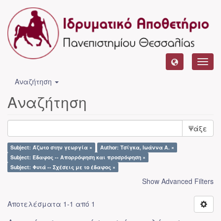
Toggl
navig
Αναζήτηση
Αναζήτηση
Ψάξε
Subject: Άζωτο στην γεωργία ×
Author: Τσίγκα, Ιωάννα Α. ×
Subject: Έδαφος -- Απορρόφηση και προσρόφηση ×
Subject: Φυτά -- Σχέσεις με το έδαφος ×
Show Advanced Filters
Αποτελέσματα 1-1 από 1