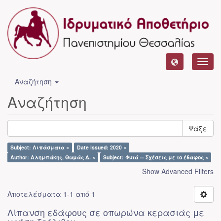
Toggl
navig
Αναζήτηση
Αναζήτηση
Ψάξε
Subject: Λιπάσματα ×
Date issued: 2020 ×
Author: Αλημπάκης, Θωμάς Δ. ×
Subject: Φυτά -- Σχέσεις με το έδαφος ×
Show Advanced Filters
Αποτελέσματα 1-1 από 1
Λίπανση εδάφους σε οπωρώνα κερασιάς με