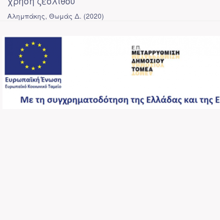
χρήση ζεόλιθου
Αλημπάκης, Θωμάς Δ.
(
2020
)