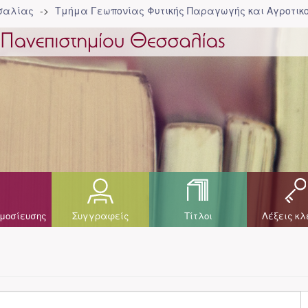
σσαλίας
Τμήμα Γεωπονίας Φυτικής Παραγωγής και Αγροτικ
μοσίευσης
Συγγραφείς
Τίτλοι
Λέξεις κλ