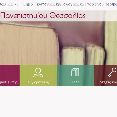
σσαλίας
Τμήμα Γεωπονίας Ιχθυολογίας και Υδάτινου Περιβά
μοσίευσης
Συγγραφείς
Τίτλοι
Λέξεις κλ