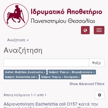
Toggl
navig
Αναζήτηση
Αναζήτηση
Ψάξε
Author: Μαβίδου, Αναστασία ×
Subject: Ψάρια -- Μικροβιολογία ×
Subject: Escherichia coli ×
Subject: Ψάρια -- Συντήρηση ×
Show Advanced Filters
Αποτελέσματα 1-1 από 1
Αδρανοποίηση Escherichia coli O157 κατά την