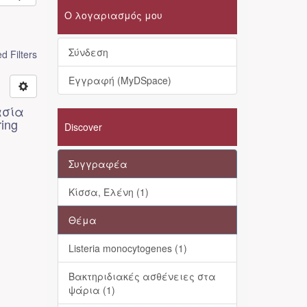
Ο λογαριασμός μου
Σύνδεση
 Filters
Εγγραφή (MyDSpace)
ασία
ring
Discover
Συγγραφέα
Κίσσα, Ελένη (1)
Θέμα
Listeria monocytogenes (1)
Βακτηριδιακές ασθένειες στα
ψάρια (1)