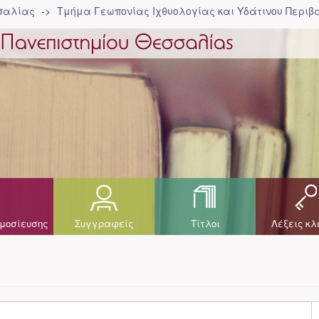
σσαλίας
Τμήμα Γεωπονίας Ιχθυολογίας και Υδάτινου Περιβά
μοσίευσης
Συγγραφείς
Τίτλοι
Λέξεις κλ