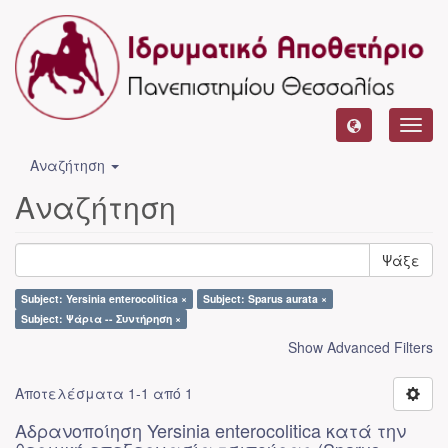
Toggl
navig
Αναζήτηση
Αναζήτηση
Ψάξε
Subject: Yersinia enterocolitica ×
Subject: Sparus aurata ×
Subject: Ψάρια -- Συντήρηση ×
Show Advanced Filters
Αποτελέσματα 1-1 από 1
Αδρανοποίηση Yersinia enterocolitica κατά την