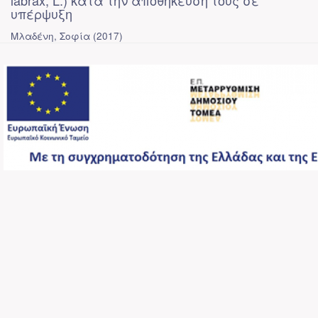
labrax, L.) κατά την αποθήκευση τους σε
υπέρψυξη
Μλαδένη, Σοφία
(
2017
)