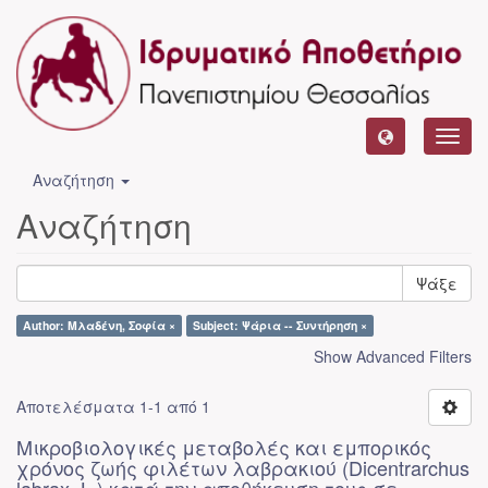
Toggl
navig
Αναζήτηση
Αναζήτηση
Ψάξε
Author: Μλαδένη, Σοφία ×
Subject: Ψάρια -- Συντήρηση ×
Show Advanced Filters
Αποτελέσματα 1-1 από 1
Μικροβιολογικές μεταβολές και εμπορικός
χρόνος ζωής φιλέτων λαβρακιού (Dicentrarchus