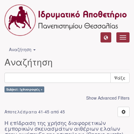
Toggl
navig
Αναζήτηση
Αναζήτηση
Ψάξε
Subject: Ιχθυοτροφές ×
Show Advanced Filters
Αποτελέσματα 41-45 από 45
Η επίδραση της χρήσης διαφορετικών
εμπορικών σκευασμάτων αιθέριων ελαίων