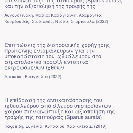
στην ανάπτυξη της τσιπούρας (Sparus aurata)
και την αξιοποίηση της τροφής της
Αυγουστινάκη, Μαρία
;
Καραγιάννη, Αδαμαντία
;
Κουρδουσάς, Στυλιανός
;
Ντόλα, Σπυριδούλα
(
2022
)
Επιπτώσεις της διατροφικής χορήγησης
πρωτεΐνης εντομάλευρων για την
υποκατάσταση του ιχθυάλευρου στο
αιματολογικό προφίλ εντατικά
εκτρεφόμενων ιχθύων
Δρακάκη, Ευαγγελία
(
2022
)
H επίδραση της αντικατάστασης του
ιχθυαλεύρου από άλευρο υποπροϊόντων
χοίρου στην ανάπτυξη και αξιοποίηση της
τροφής της τσιπούρας (Sparus aurata)
Καζοπίδη, Ευγενία
;
Κυπραίου, Χαρίκλεια Σ.
(
2019
)