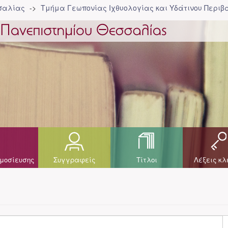
σσαλίας
Τμήμα Γεωπονίας Ιχθυολογίας και Υδάτινου Περιβά
μοσίευσης
Συγγραφείς
Τίτλοι
Λέξεις κλ