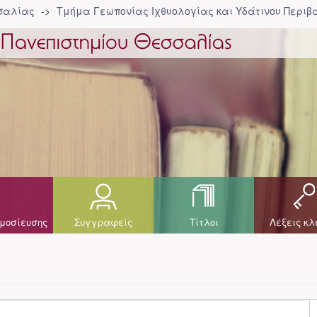
σσαλίας
Τμήμα Γεωπονίας Ιχθυολογίας και Υδάτινου Περιβά
μοσίευσης
Συγγραφείς
Τίτλοι
Λέξεις κλ