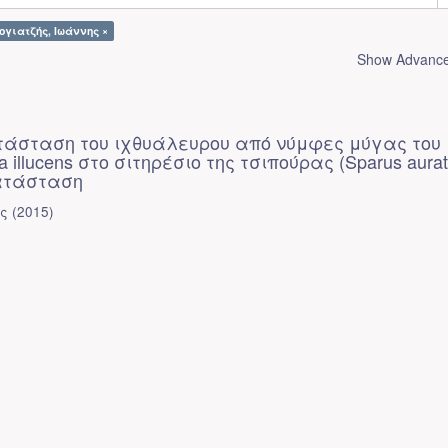
Βογιατζής, Ιωάννης ×
Show Advanced
τάσταση του ιχθυάλευρου από νύμφες μύγας του
a illucens στο σιτηρέσιο της τσιπούρας (Sparus aurat
ατάσταση
ης
(
2015
)