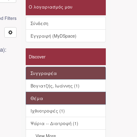
Ο λογαριασμός μου
 Filters
Σύνδεση
Εγγραφή (MyDSpace)
a):
Discover
Συγγραφέα
Βογιατζής, Ιωάννης (1)
Θέμα
Ιχθυοτροφές (1)
Ψάρια -- Διατροφή (1)
... View More