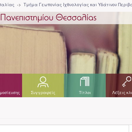
σσαλίας
Τμήμα Γεωπονίας Ιχθυολογίας και Υδάτινου Περιβά
μοσίευσης
Συγγραφείς
Τίτλοι
Λέξεις κλ