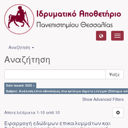
Toggl
navig
Αναζήτηση
Αναζήτηση
Ψάξε
Date issued: 2025 ×
Subject: Ανάλυση επικινδυνότητας στα κρίσιμα σημεία ελέγχου (Σύστημα α
Show Advanced Filters
Αποτελέσματα 1-10 από 10
Εφαρμογή εδώδιμων επικαλυμμάτων και