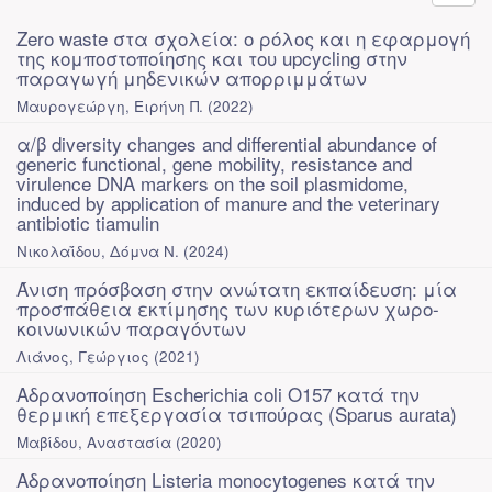
Zero waste στα σχολεία: ο ρόλος και η εφαρμογή
της κομποστοποίησης και του upcycling στην
παραγωγή μηδενικών απορριμμάτων
Μαυρογεώργη, Ειρήνη Π.
(
2022
)
α/β diversity changes and differential abundance of
generic functional, gene mobility, resistance and
virulence DNA markers on the soil plasmidome,
induced by application of manure and the veterinary
antibiotic tiamulin
Νικολαΐδου, Δόμνα Ν.
(
2024
)
Άνιση πρόσβαση στην ανώτατη εκπαίδευση: μία
προσπάθεια εκτίμησης των κυριότερων χωρο-
κοινωνικών παραγόντων
Λιάνος, Γεώργιος
(
2021
)
Αδρανοποίηση Escherichia coli O157 κατά την
θερμική επεξεργασία τσιπούρας (Sparus aurata)
Μαβίδου, Αναστασία
(
2020
)
Αδρανοποίηση Listeria monocytogenes κατά την