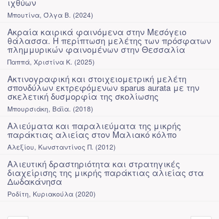
ιχθύων
Μπουτίνα, Όλγα Β.
(
2024
)
Ακραία καιρικά φαινόμενα στην Μεσόγειο
θάλασσα. Η περίπτωση μελέτης των πρόσφατων
πλημμυρικών φαινομένων στην Θεσσαλία
Παππά, Χριστίνα Κ.
(
2025
)
Ακτινογραφική και στοιχειομετρική μελέτη
σπονδύλων εκτρεφόμενων sparus aurata με την
σκελετική δυσμορφία της σκολίωσης
Μπουρσιάκη, Βάϊα.
(
2018
)
Αλιεύματα και παραλιεύματα της μικρής
παράκτιας αλιείας στον Μαλιακό κόλπο
Αλεξίου, Κωνσταντίνος Π.
(
2012
)
Αλιευτική δραστηριότητα και στρατηγικές
διαχείρισης της μικρής παράκτιας αλιείας στα
Δωδακάνησα
Ροδίτη, Κυριακούλα
(
2020
)