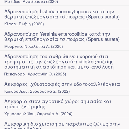
Μαβίδου, Αναστασία
(
2020
)
Αδρανοποίηση Listeria monocytogenes κατά την
θερμική επεξεργασία τσιπούρας (Sparus aurata)
Κίσσα, Ελένη
(
2020
)
Αδρανοποίηση Yersinia enterocolitica κατά την
θερμική επεξεργασία τσιπούρας (Sparus aurata)
Μούργκα, Νικολέττα Α.
(
2020
)
Αδρανοποίηση του ανθρώπινου νοροϊού στα
τρόφιμα με την επεξεργασία υψηλής πίεσης:
συστηματική ανασκόπηση και μετα-ανάλυση
Παπαγόρα, Χρυσάνθη Θ.
(
2025
)
Αειφόρες ιχθυοτροφές στην υδατοκαλλιέργεια
Κοκορόσκου, Σταυρούλα Σ.
(
2022
)
Αειφορία στον αγροτικό χώρο: σημασία και
τρόποι εκτίμησης
Χρυσοπουλίδου, Ουρανία Λ.
(
2024
)
Αειφορική διαχείριση σε παράκτιες ζώνες στην
πόλη του Βόλου