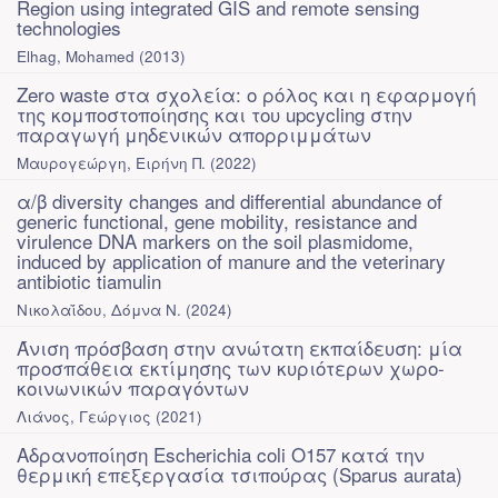
Region using integrated GIS and remote sensing
technologies
Elhag, Mohamed
(
2013
)
Zero waste στα σχολεία: ο ρόλος και η εφαρμογή
της κομποστοποίησης και του upcycling στην
παραγωγή μηδενικών απορριμμάτων
Μαυρογεώργη, Ειρήνη Π.
(
2022
)
α/β diversity changes and differential abundance of
generic functional, gene mobility, resistance and
virulence DNA markers on the soil plasmidome,
induced by application of manure and the veterinary
antibiotic tiamulin
Νικολαΐδου, Δόμνα Ν.
(
2024
)
Άνιση πρόσβαση στην ανώτατη εκπαίδευση: μία
προσπάθεια εκτίμησης των κυριότερων χωρο-
κοινωνικών παραγόντων
Λιάνος, Γεώργιος
(
2021
)
Αδρανοποίηση Escherichia coli O157 κατά την
θερμική επεξεργασία τσιπούρας (Sparus aurata)