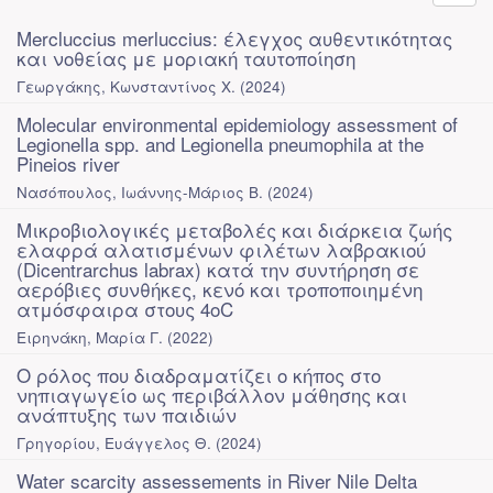
Mercluccius merluccius: έλεγχος αυθεντικότητας
και νοθείας με μοριακή ταυτοποίηση
Γεωργάκης, Κωνσταντίνος Χ.
(
2024
)
Molecular environmental epidemiology assessment of
Legionella spp. and Legionella pneumophila at the
Pineios river
Νασόπουλος, Ιωάννης-Μάριος Β.
(
2024
)
Mικροβιολογικές μεταβολές και διάρκεια ζωής
ελαφρά αλατισμένων φιλέτων λαβρακιού
(Dicentrarchus labrax) κατά την συντήρηση σε
αερόβιες συνθήκες, κενό και τροποποιημένη
ατμόσφαιρα στους 4οC
Ειρηνάκη, Μαρία Γ.
(
2022
)
O ρόλος που διαδραματίζει ο κήπος στο
νηπιαγωγείο ως περιβάλλον μάθησης και
ανάπτυξης των παιδιών
Γρηγορίου, Ευάγγελος Θ.
(
2024
)
Water scarcity assessements in River Nile Delta