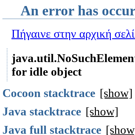
An error has occu
Πήγαινε στην αρχική σελ
java.util.NoSuchElemen
for idle object
Cocoon stacktrace
[show]
Java stacktrace
[show]
Java full stacktrace
[show