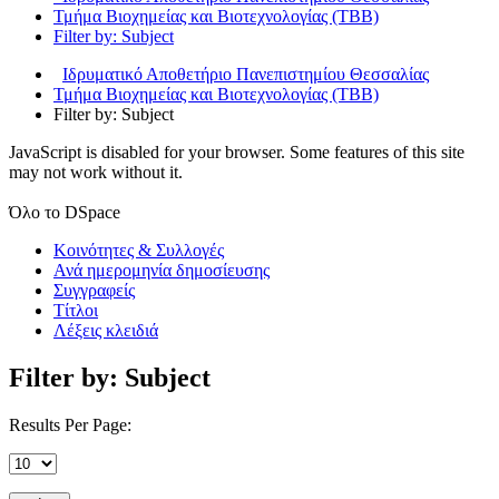
Τμήμα Βιοχημείας και Βιοτεχνολογίας (ΤΒΒ)
Filter by: Subject
Ιδρυματικό Αποθετήριο Πανεπιστημίου Θεσσαλίας
Τμήμα Βιοχημείας και Βιοτεχνολογίας (ΤΒΒ)
Filter by: Subject
JavaScript is disabled for your browser. Some features of this site
may not work without it.
Όλο το DSpace
Κοινότητες & Συλλογές
Ανά ημερομηνία δημοσίευσης
Συγγραφείς
Τίτλοι
Λέξεις κλειδιά
Filter by: Subject
Results Per Page: