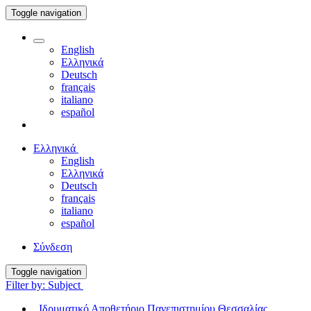
Toggle navigation
English
Ελληνικά
Deutsch
français
italiano
español
Ελληνικά
English
Ελληνικά
Deutsch
français
italiano
español
Σύνδεση
Toggle navigation
Filter by: Subject
Ιδρυματικό Αποθετήριο Πανεπιστημίου Θεσσαλίας