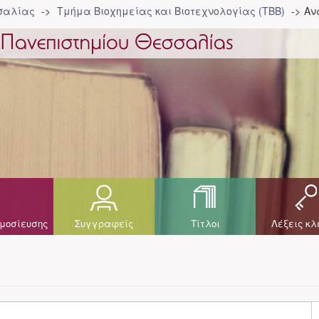
σσαλίας
Τμήμα Βιοχημείας και Βιοτεχνολογίας (ΤΒΒ)
Αν
μοσίευσης
Συγγραφείς
Τίτλοι
Λέξεις κλ