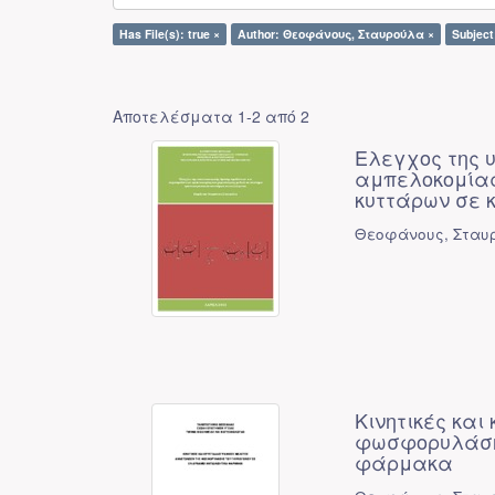
Has File(s): true ×
Author: Θεοφάνους, Σταυρούλα ×
Subjec
Αποτελέσματα 1-2 από 2
Ελεγχος της 
αμπελοκομίας
κυττάρων σε 
Θεοφάνους, Σταυ
Κινητικές κα
φωσφορυλάσης
φάρμακα