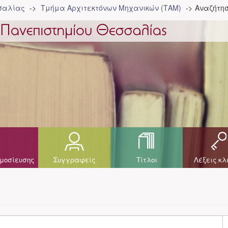
σσαλίας
Τμήμα Αρχιτεκτόνων Μηχανικών (ΤΑΜ)
Αναζήτη
μοσίευσης
Συγγραφείς
Τίτλοι
Λέξεις κλ