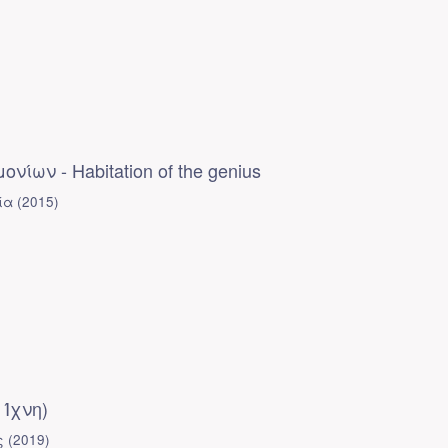
νίων - Habitation of the genius
ία
(
2015
)
 Ίχνη)
ς
(
2019
)