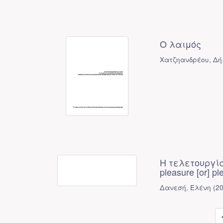
Ο λαιμός
Χατζηανδρέου, Δ
Η τελετουργία 
pleasure [or] pl
Δανεσή, Ελένη
(
2