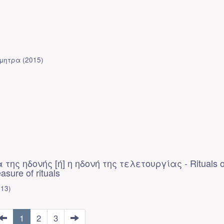
ήμητρα
(
2015
)
της ηδονής [ή] η ηδονή της τελετουργίας - Rituals o
easure of rituals
013
)
1
2
3