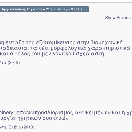
: Αρχιτεκτονική, Σύγχρονη -- 21ος αιώνας -- Μελέτες ×
Show Advanced
bη ένταξη της εξατομίκευσης στην βιομηχανική
ιαδικασία, τα νέα μορφολογικά χαρακτηριστικά
και ο ρόλος του μελλοντικού σχεδιαστή
έτα
(
2019
)
hinery: επαναπροσδιορισμός αντικειμένων και η χ
ουργία ηχητικών συσκευών
ώτη, Ελένη
(
2019
)