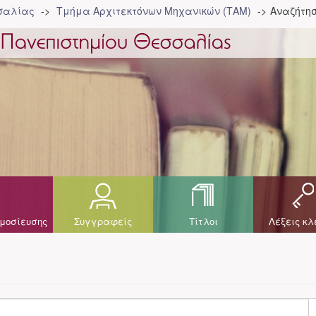
σσαλίας
Τμήμα Αρχιτεκτόνων Μηχανικών (ΤΑΜ)
Αναζήτη
μοσίευσης
Συγγραφείς
Τίτλοι
Λέξεις κλ