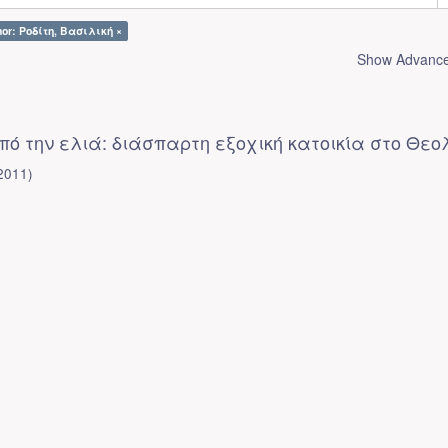
hor: Ροδίτη, Βασιλική ×
Show Advanced
ό την ελιά: διάσπαρτη εξοχική κατοικία στο Θεο
2011
)