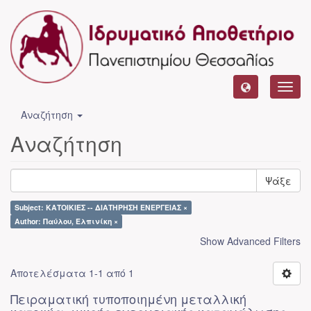
Toggl
navig
Αναζήτηση
Αναζήτηση
Ψάξε
Subject: ΚΑΤΟΙΚΙΕΣ -- ΔΙΑΤΗΡΗΣΗ ΕΝΕΡΓΕΙΑΣ ×
Author: Παύλου, Ελπινίκη ×
Show Advanced Filters
Αποτελέσματα 1-1 από 1
Πειραματική τυποποιημένη μεταλλική