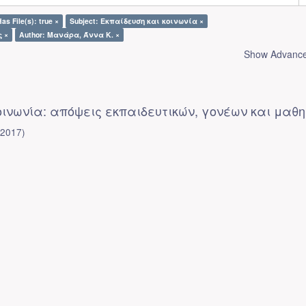
as File(s): true ×
Subject: Εκπαίδευση και κοινωνία ×
ς ×
Author: Μανάρα, Άννα Κ. ×
Show Advanced
οινωνία: απόψεις εκπαιδευτικών, γονέων και μαθ
(
2017
)