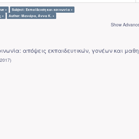
rue ×
Subject: Εκπαίδευση και κοινωνία ×
ς ×
Author: Μανάρα, Άννα Κ. ×
Show Advanced
οινωνία: απόψεις εκπαιδευτικών, γονέων και μαθ
(
2017
)