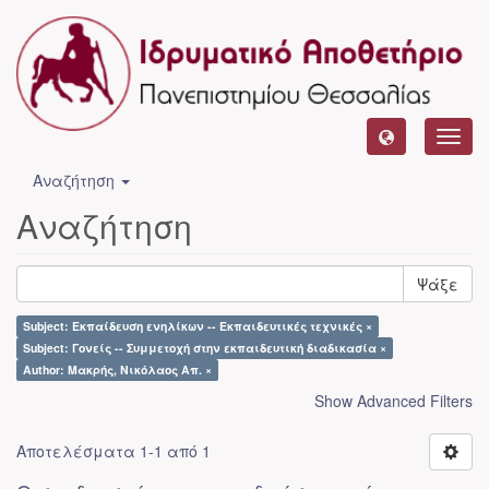
Toggl
navig
Αναζήτηση
Αναζήτηση
Ψάξε
Subject: Εκπαίδευση ενηλίκων -- Εκπαιδευτικές τεχνικές ×
Subject: Γονείς -- Συμμετοχή στην εκπαιδευτική διαδικασία ×
Author: Μακρής, Νικόλαος Απ. ×
Show Advanced Filters
Αποτελέσματα 1-1 από 1