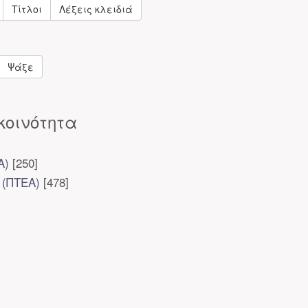
Τίτλοι
Λέξεις κλειδιά
Ψάξε
κοινότητα
Α)
[250]
 (ΠΤΕΑ)
[478]