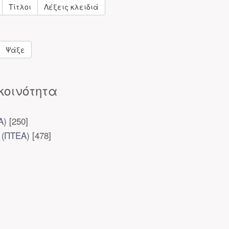
Τίτλοι
Λέξεις κλειδιά
Ψάξε
κοινότητα
Α)
[250]
 (ΠΤΕΑ)
[478]