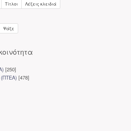
Τίτλοι
Λέξεις κλειδιά
Ψάξε
κοινότητα
Α)
[250]
 (ΠΤΕΑ)
[478]