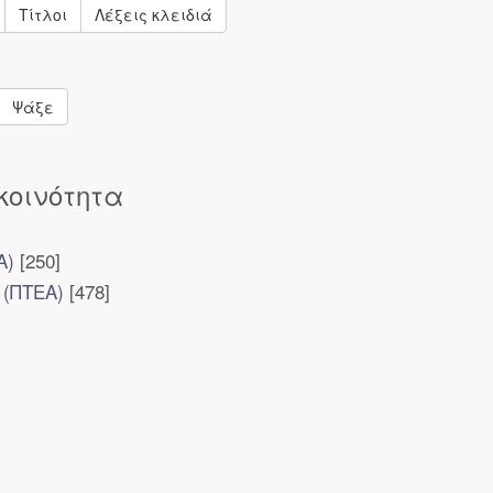
Τίτλοι
Λέξεις κλειδιά
Ψάξε
κοινότητα
Α)
[250]
 (ΠΤΕΑ)
[478]