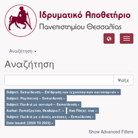
Toggl
navig
Αναζήτηση
Αναζήτηση
Ψάξε
Subject: Εκπαίδευση -- Επίδραση των τεχνολογικών καινοτομιών ×
Subject: Ρομποτική -- Εκπαίδευση ×
Subject: Παιδιά με αυτισμό -- Εκπαίδευση ×
Author: Παπάζογλου, Θεοδώρα Γ. ×
Has File(s): true ×
Subject: Παιδιά με ειδικές ανάγκες -- Εκπαίδευση ×
Date issued: [2020 TO 2023] ×
Show Advanced Filters