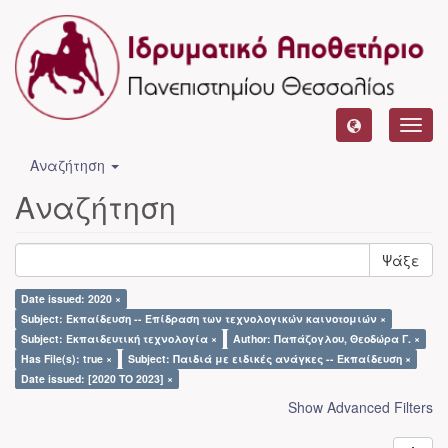
Toggl
navig
Αναζήτηση
Αναζήτηση
Ψάξε
Date issued: 2020 ×
Subject: Εκπαίδευση -- Επίδραση των τεχνολογικών καινοτομιών ×
Subject: Εκπαιδευτική τεχνολογία ×
Author: Παπάζογλου, Θεοδώρα Γ. ×
Has File(s): true ×
Subject: Παιδιά με ειδικές ανάγκες -- Εκπαίδευση ×
Date issued: [2020 TO 2023] ×
Show Advanced Filters