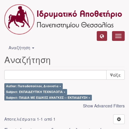
Toggl
navig
Αναζήτηση
Αναζήτηση
Ψάξε
Author: Παπαδοπούλου, Διονυσία ×
Subject: ΕΚΠΑΙΔΕΥΤΙΚΗ ΤΕΧΝΟΛΟΓΙΑ ×
Subject: ΠΑΙΔΙΑ ΜΕ ΕΙΔΙΚΕΣ ΑΝΑΓΚΕΣ -- ΕΚΠΑΙΔΕΥΣΗ ×
Show Advanced Filters
Αποτελέσματα 1-1 από 1