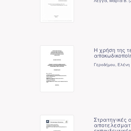
Λέγγα, Μαρία Β.
(
Η χρήση της τ
αποκωδικοποί
Γεροδήμου, Ελένη
Στρατηγικές α
αποτελεσματι
εκπαιδευτικέ