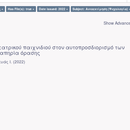
 ×
Has File(s): true ×
Date issued: 2022 ×
Subject: Αυτοεκτίμηση (Ψυχολογία) 
Show Advanced
εατρικού παιχνιδιού στον αυτοπροσδιορισμό των
ναπηρία όρασης
υάς Ι.
(
2022
)