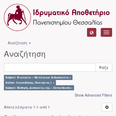
Toggl
navig
Αναζήτηση
Αναζήτηση
Ψάξε
Subject: Βιολογία -- Μελέτη και διδασκαλία ×
Author: Λαγουδάκης, Νεκτάριος Ι. ×
Subject: Μάθηση, Δυσκολίες της -- Εκπαίδευση ×
Show Advanced Filters
Αποτελέσματα 1-1 από 1