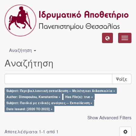
Toggl
navig
Αναζήτηση
Αναζήτηση
Ψάξε
Subject: Περιβαλλοντική εκπαίδευση -- Μελέτη και διδασκαλία ×
Author: Dimopoulou, Kwnstantina ×
Has File(s): true ×
Subject: Παιδιά με ειδικές ανάγκες -- Εκπαίδευση ×
Date issued: [2020 TO 2023] ×
Show Advanced Filters
Αποτελέσματα 1-1 από 1