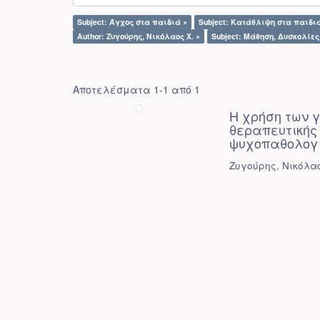
Subject: Άγχος στα παιδιά ×
Subject: Κατάθλιψη στα παιδι
Author: Ζυγούρης, Νικόλαος Χ. ×
Subject: Μάθηση, Δυσκολίες 
Αποτελέσματα 1-1 από 1
Η χρήση των 
θεραπευτικής
ψυχοπαθολογ
Ζυγούρης, Νικόλαο