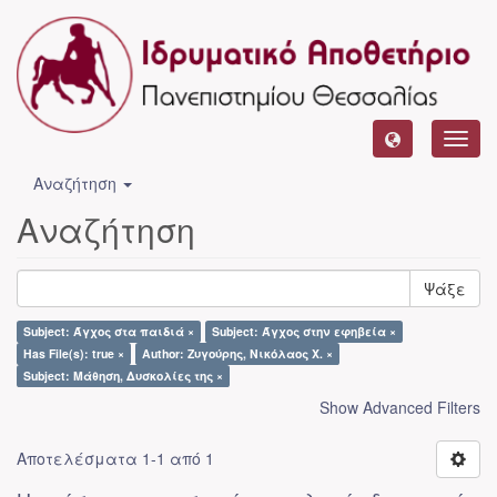
Toggl
navig
Αναζήτηση
Αναζήτηση
Ψάξε
Subject: Άγχος στα παιδιά ×
Subject: Άγχος στην εφηβεία ×
Has File(s): true ×
Author: Ζυγούρης, Νικόλαος Χ. ×
Subject: Μάθηση, Δυσκολίες της ×
Show Advanced Filters
Αποτελέσματα 1-1 από 1