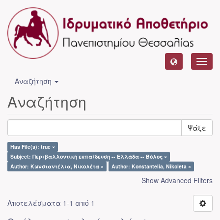
Toggl
navig
Αναζήτηση
Αναζήτηση
Ψάξε
Has File(s): true ×
Subject: Περιβαλλοντική εκπαίδευση -- Ελλάδα -- Βόλος ×
Author: Κωνσταντέλια, Νικολέτα ×
Author: Konstantelia, Nikoleta ×
Show Advanced Filters
Αποτελέσματα 1-1 από 1